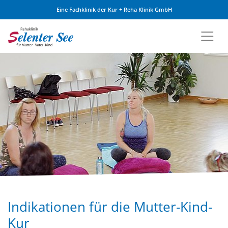
Eine Fachklinik der Kur + Reha Klinik GmbH
Zum Inhalt springen
Indikationen für die Mutter-Kind-
Kur